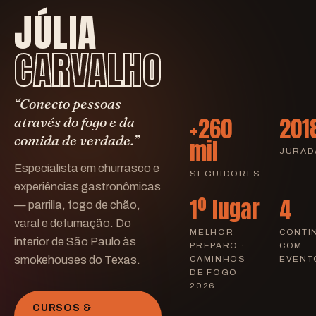
JÚLIA
CARVALHO
“Conecto pessoas
+260
201
através do fogo e da
comida de verdade.”
mil
JURAD
Especialista em churrasco e
SEGUIDORES
experiências gastronômicas
1º lugar
4
— parrilla, fogo de chão,
varal e defumação. Do
MELHOR
CONTI
interior de São Paulo às
PREPARO ·
COM
smokehouses do Texas.
CAMINHOS
EVENT
DE FOGO
2026
CURSOS &